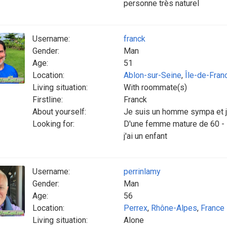
personne très naturel
Username:
franck
Gender:
Man
Age:
51
Location:
Ablon-sur-Seine
,
Île-de-Fran
Living situation:
With roommate(s)
Firstline:
Franck
About yourself:
Je suis un homme sympa et j'
Looking for:
D'une femme mature de 60 - 7
j'ai un enfant
Username:
perrinlamy
Gender:
Man
Age:
56
Location:
Perrex
,
Rhône-Alpes
,
France
Living situation:
Alone