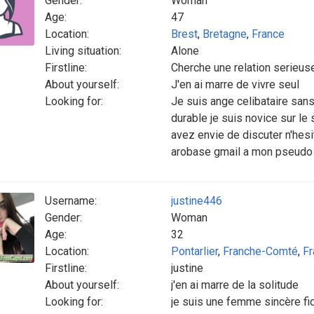
Gender:
Woman
Age:
47
Location:
Brest
,
Bretagne
,
France
Living situation:
Alone
Firstline:
Cherche une relation serieus
About yourself:
J'en ai marre de vivre seul
Looking for:
Je suis ange celibataire sans
durable je suis novice sur le 
avez envie de discuter n'hesi
arobase gmail a mon pseudo a
Username:
justine446
Gender:
Woman
Age:
32
Location:
Pontarlier
,
Franche-Comté
,
Fr
Firstline:
justine
About yourself:
j'en ai marre de la solitude
Looking for:
je suis une femme sincère fid