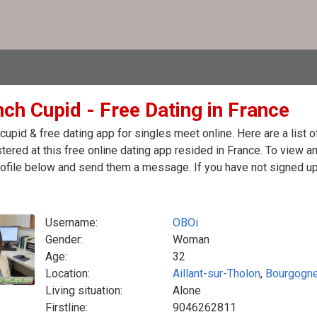
nch Cupid - Free Dating in France
cupid & free dating app for singles meet online. Here are a lis
stered at this free online dating app resided in France. To view a
ofile below and send them a message. If you have not signed up 
Username:
OBOi
Gender:
Woman
Age:
32
Location:
Aillant-sur-Tholon
,
Bourgogn
Living situation:
Alone
Firstline:
9046262811