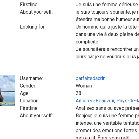
Firstline:
Je suis une femme sérieuse 
About yourself:
je suis toujours souriante, je
étendre ma bonne humeur au
Looking for:
Un homme qui a juste la tête
dans une vie à deux pleine d
complicité
Je souhaiterais rencontrer u
jours car je ne voudrais plus 
Username:
parfaitedacrin
Gender:
Woman
Age:
28
Location:
Aillières-Beauvoir
,
Pays-de-l
Firstline:
Anal sex sans ou avec préser
About yourself:
Bonjour, je suis une femme p
intense, une véritable tentat
promet des émotions fortes !
moi au lit. Êtes-vous prêt