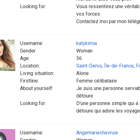
Looking for:
Vous ressentirez une véritabl
vos forces.
Contactez moi par mon tél
Username:
katykimia
Gender:
Woman
Age:
36
Location:
Saint-Denis
,
Île-de-France
,
F
Living situation:
Alone
Firstline:
Femme célibataire
About yourself:
Je suis une personne serviab
détoure
Looking for:
D'une personne simple qui a 
détoure qui adore les voyages
Username:
Angemariechevruie