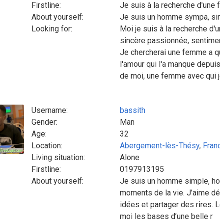
Firstline:
Je suis à la recherche d'un
About yourself:
Je suis un homme sympa, sinc
Looking for:
Moi je suis à la recherche d'u
sincère passionnée, sentimen
Je chercherai une femme a qui
l'amour qui l'a manque depui
de moi, une femme avec qui je
Username:
bassith
Gender:
Man
Age:
32
Location:
Abergement-lès-Thésy
,
Fran
Living situation:
Alone
Firstline:
0197913195
About yourself:
Je suis un homme simple, hon
moments de la vie. J’aime dé
idées et partager des rires. L
moi les bases d’une belle r