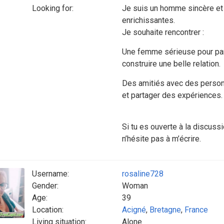
Looking for:
Je suis un homme sincère et 
enrichissantes.
Je souhaite rencontrer :
Une femme sérieuse pour par
construire une belle relation.
Des amitiés avec des personn
et partager des expériences.
Si tu es ouverte à la discuss
n’hésite pas à m’écrire.
Username:
rosaline728
Gender:
Woman
Age:
39
Location:
Acigné
,
Bretagne
,
France
Living situation:
Alone