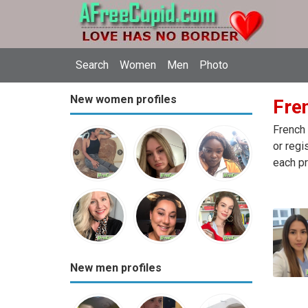
Search
Women
Men
Photo
New women profiles
Fre
French 
or regi
each pr
New men profiles