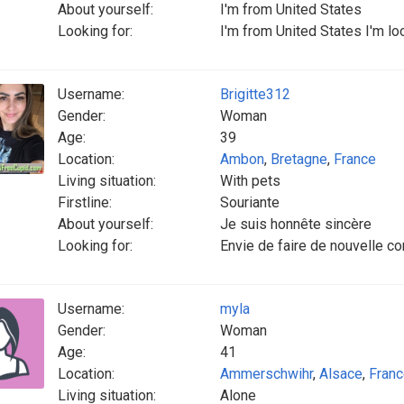
About yourself:
I'm from United States
Looking for:
I'm from United States I'm lo
Username:
Brigitte312
Gender:
Woman
Age:
39
Location:
Ambon
,
Bretagne
,
France
Living situation:
With pets
Firstline:
Souriante
About yourself:
Je suis honnête sincère
Looking for:
Envie de faire de nouvelle c
Username:
myla
Gender:
Woman
Age:
41
Location:
Ammerschwihr
,
Alsace
,
Fran
Living situation:
Alone