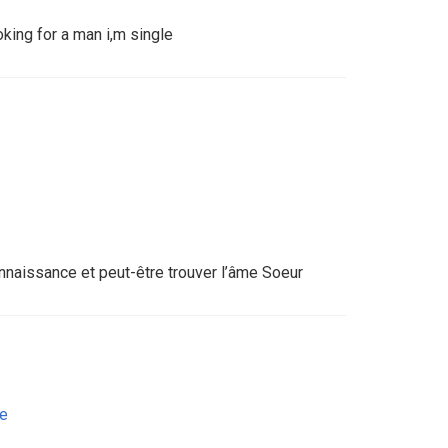
oking for a man i,m single
onnaissance et peut-être trouver l’âme Soeur
ce