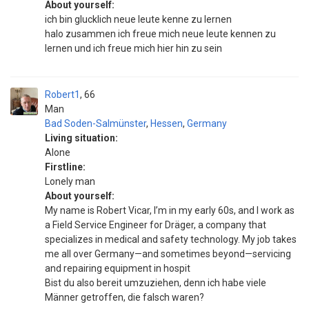
About yourself:
ich bin glucklich neue leute kenne zu lernen
halo zusammen ich freue mich neue leute kennen zu
lernen und ich freue mich hier hin zu sein
Robert1
66
Man
Bad Soden-Salmünster
,
Hessen
,
Germany
Living situation:
Alone
Firstline:
Lonely man
About yourself:
My name is Robert Vicar, I’m in my early 60s, and I work as
a Field Service Engineer for Dräger, a company that
specializes in medical and safety technology. My job takes
me all over Germany—and sometimes beyond—servicing
and repairing equipment in hospit
Bist du also bereit umzuziehen, denn ich habe viele
Männer getroffen, die falsch waren?