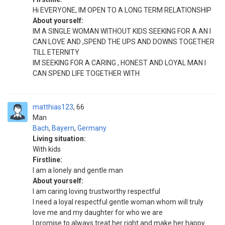
Hi EVERYONE, IM OPEN TO A LONG TERM RELATIONSHIP
About yourself:
IM A SINGLE WOMAN WITHOUT KIDS SEEKING FOR A AN I
CAN LOVE AND ,SPEND THE UPS AND DOWNS TOGETHER
TILL ETERNITY
IM SEEKING FOR A CARING , HONEST AND LOYAL MAN I
CAN SPEND LIFE TOGETHER WITH
matthias123
66
Man
Bach
,
Bayern
,
Germany
Living situation:
With kids
Firstline:
I am a lonely and gentle man
About yourself:
I am caring loving trustworthy respectful
I need a loyal respectful gentle woman whom will truly
love me and my daughter for who we are
I promise to always treat her right and make her happy