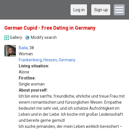
Log in
Sign up
German Cupid - Free Dating in Germany
Gallery
Modify search
Baila
38
Woman
Frankenberg
,
Hessen
,
Germany
Living situation:
Alone
Firstline:
Single woman
About yourself:
Ich bin eine sanfte, freundliche, ehrliche und treue Frau mit
einem romantischen und fürsorglichen Wesen. Empathie
bedeutet mir sehr viel, und ich schätze Aufrichtigkeit im
Leben und in der Liebe. Ich koche mit großer Leidenschaft
und bereite gerne gemütl
Ich suche jemanden, der mein Leben wirklich bereichert –