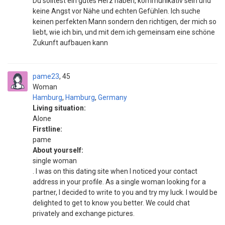
Du solltest ein gutes Herz haben, kommunikativ sein und
keine Angst vor Nähe und echten Gefühlen. Ich suche
keinen perfekten Mann sondern den richtigen, der mich so
liebt, wie ich bin, und mit dem ich gemeinsam eine schöne
Zukunft aufbauen kann
pame23
45
Woman
Hamburg
,
Hamburg
,
Germany
Living situation:
Alone
Firstline:
pame
About yourself:
single woman
. I was on this dating site when I noticed your contact
address in your profile. As a single woman looking for a
partner, I decided to write to you and try my luck. I would be
delighted to get to know you better. We could chat
privately and exchange pictures.